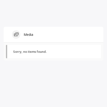
Media
Sorry, no items found.