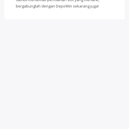
bergabunglah dengan DepoWin sekarang juga!