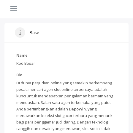
Base
Name
Rod Bosar
Bio
Di dunia perjudian online yang semakin berkembang
pesat, mencari agen slot online terpercaya adalah
kunci untuk mendapatkan pengalaman bermain yang
memuaskan. Salah satu agen terkemuka yang patut
Anda pertimbangkan adalah
DepoWin
, yang
menawarkan koleksi slot gacor terbaru yang menarik
bagi para penggemar judi daring. Dengan teknologi
canggih dan desain yang menawan, slot-sot ini tidak