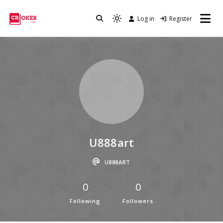
Log in
Register
Crokes
U888art
U888ART
0
0
Following
Followers