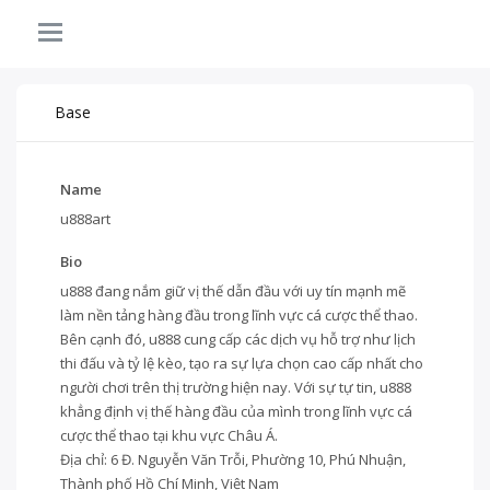
Base
Name
u888art
Bio
u888 đang nắm giữ vị thế dẫn đầu với uy tín mạnh mẽ
làm nền tảng hàng đầu trong lĩnh vực cá cược thể thao.
Bên cạnh đó, u888 cung cấp các dịch vụ hỗ trợ như lịch
thi đấu và tỷ lệ kèo, tạo ra sự lựa chọn cao cấp nhất cho
người chơi trên thị trường hiện nay. Với sự tự tin, u888
khẳng định vị thế hàng đầu của mình trong lĩnh vực cá
cược thể thao tại khu vực Châu Á.
Địa chỉ: 6 Đ. Nguyễn Văn Trỗi, Phường 10, Phú Nhuận,
Thành phố Hồ Chí Minh, Việt Nam